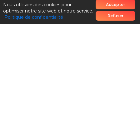
Nous utilisons des cookies pour
Accepter
optimiser notre site web et notre service.
Refuser
Politique de confidentialité
Conditions générales
Blog
Conditions générales de vente
Utiliser une carte cadeau
Politique de confidentialité
Contact
Progressez ou remboursé
Besoin d'aide?
© Copyright 2026 Formyfit
Facebook
LinkedIn