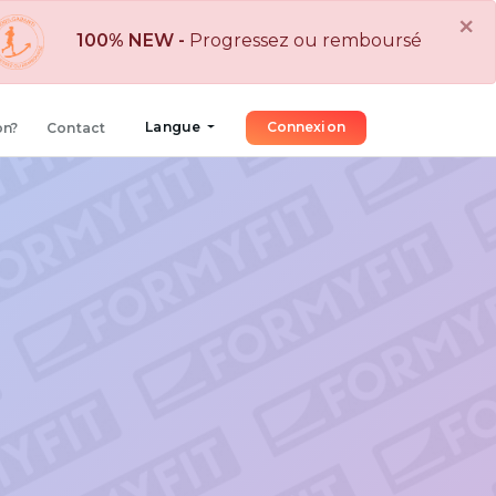
×
-
Progressez ou remboursé : Obtiens ton remboursement s
Langue
Connexion
on?
Contact